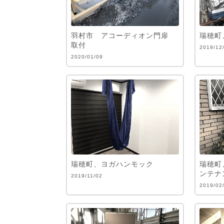
羽村市 アコーディオン門扉
瑞穂町
取付
2019/12
2020/01/09
瑞穂町、ヨガハンモック
瑞穂町
ンテナ
2019/11/02
2019/02