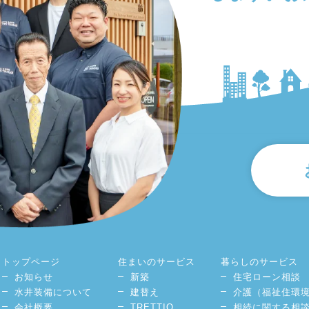
トップページ
住まいのサービス
暮らしのサービス
お知らせ
新築
住宅ローン相談
水井装備について
建替え
介護（福祉住環
会社概要
TRETTIO
相続に関する相