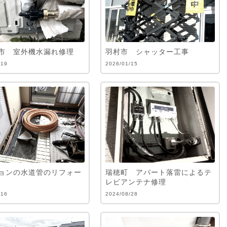
市 室外機水漏れ修理
羽村市 シャッター工事
/19
2026/01/15
ョンの水道管のリフォー
瑞穂町 アパート落雷によるテ
レビアンテナ修理
/16
2024/08/28