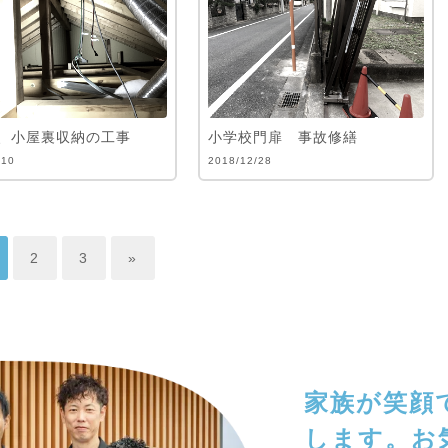
、小屋裏収納の工事
小学校門扉 事故修繕
/10
2018/12/28
2
3
»
家族が笑顔
します。
お