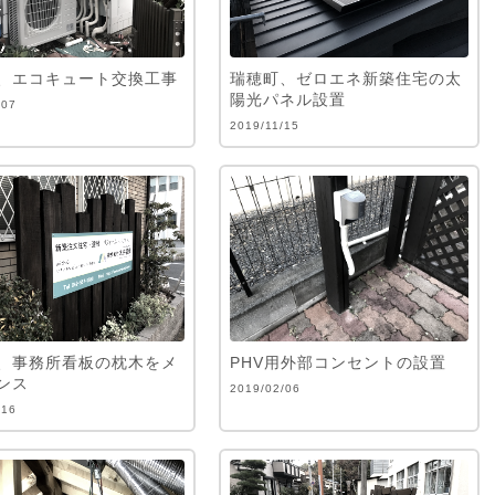
、エコキュート交換工事
瑞穂町、ゼロエネ新築住宅の太
陽光パネル設置
/07
2019/11/15
、事務所看板の枕木をメ
PHV用外部コンセントの設置
ンス
2019/02/06
/16