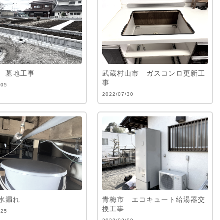
 墓地工事
武蔵村山市 ガスコンロ更新工
事
/05
2022/07/30
水漏れ
青梅市 エコキュート給湯器交
換工事
/25