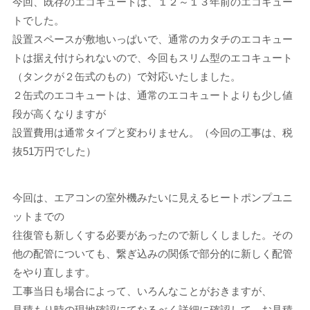
今回、既存のエコキュートは、１２～１３年前のエコキュー
トでした。
設置スペースが敷地いっぱいで、通常のカタチのエコキュー
トは据え付けられないので、今回もスリム型のエコキュート
（タンクが２缶式のもの）で対応いたしました。
２缶式のエコキュートは、通常のエコキュートよりも少し値
段が高くなりますが
設置費用は通常タイプと変わりません。（今回の工事は、税
抜51万円でした）
今回は、エアコンの室外機みたいに見えるヒートポンプユニ
ットまでの
往復管も新しくする必要があったので新しくしました。その
他の配管についても、繋ぎ込みの関係で部分的に新しく配管
をやり直します。
工事当日も場合によって、いろんなことがおきますが、
見積もり時の現地確認にてなるべく詳細に確認して、お見積