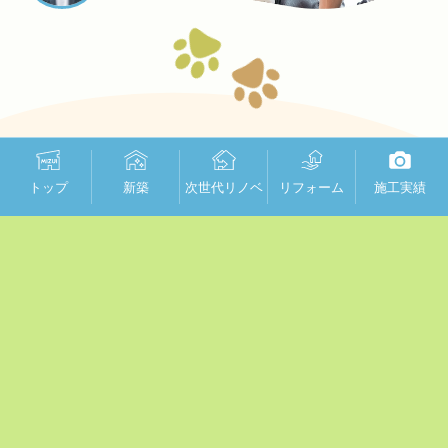
域を守る責任。西多摩地区の
地
学校や郵便局をほぼすべて担当。
トップ
新築
次世代リノベ
リフォーム
施工実績
水井装備では1986年の創業当初から、西多摩地区
の４市一町（羽村市、福生市、武蔵村山市、青梅
市、瑞穂町）の公共施設の修繕に携わってきまし
た。地域に住むみなさんが快適に、そして安全に
施設を使えるように。水井装備はこれからも地域
の施設を守り続けます。