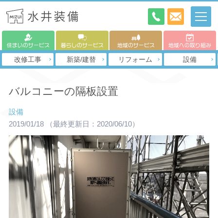
住まいのサービス
暮らしのサービス
地域のサービス
地域への取り組み
改修工事
新築/建替
リフォーム
設備
バルコニーの隔板設置
設備
2019/01/18
（最終更新日：2020/06/10）