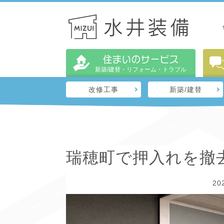
住まいのサービス
新築/建替・リフォーム・トラブル
改修工事
新築/建替
瑞穂町で押入れを撤
20