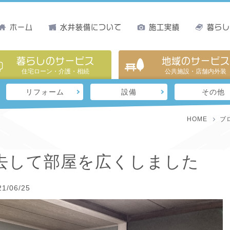
ホーム
水井装備について
施工実績
暮ら
暮らしのサービス
地域のサービス
住宅ローン・介護・相続
公共施設・店舗内外装
リフォーム
設備
その他
HOME
ブ
去して部屋を広くしました
21/06/25