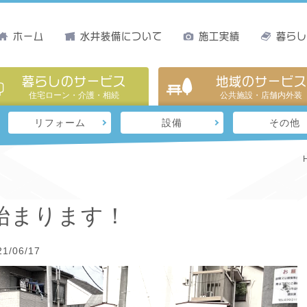
ホーム
水井装備について
施工実績
暮ら
暮らしのサービス
地域のサービス
住宅ローン・介護・相続
公共施設・店舗内外装
リフォーム
設備
その他
始まります！
21/06/17