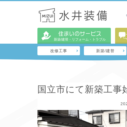
住まいのサービス
新築/建替・リフォーム・トラブル
改修工事
新築/建替
国立市にて新築工事
20