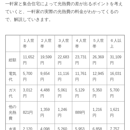
一軒家と集合住宅によって光熱費の差が出るポイントを考え
ていくと、一軒家の実際の光熱費の料金がわかってくるの
で、解説していきます。
１人世
２人世
３人世
４人世
５人世
６人以
帯
帯
帯
帯
帯
上
11,652
19,599
22,683
23,731
26,369
31,109
総額
円
円
円
円
円
円
電気
5,700
9,654
11,116
11,761
12,945
16,031
代
円
円
円
円
円
円
ガス
3,012
4,488
5,061
5,129
5,350
5,700
代
円
円
円
円
円
円
他の
1,359
1,246
1,216
1,621
光熱
821円
889円
円
円
円
円
費
水道
2,120
4,098
5,260
5,953
6,858
7,757