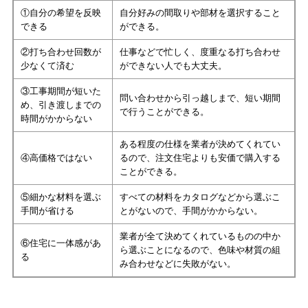
①自分の希望を反映
自分好みの間取りや部材を選択すること
できる
ができる。
②打ち合わせ回数が
仕事などで忙しく、度重なる打ち合わせ
少なくて済む
ができない人でも大丈夫。
③工事期間が短いた
問い合わせから引っ越しまで、短い期間
め、引き渡しまでの
で行うことができる。
時間がかからない
ある程度の仕様を業者が決めてくれてい
④高価格ではない
るので、注文住宅よりも安価で購入する
ことができる。
⑤細かな材料を選ぶ
すべての材料をカタログなどから選ぶこ
手間が省ける
とがないので、手間がかからない。
業者が全て決めてくれているものの中か
⑥住宅に一体感があ
ら選ぶことになるので、色味や材質の組
る
み合わせなどに失敗がない。