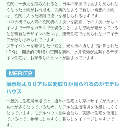
玄関に一歩足を踏み入れると、日本の家屋ではあまり見られな
くなった土間がお出迎え。古典的なようで新しい発想の土間
は、玄関に入った段階で違いを感じられるはずです。
コロナ禍でも人気の玄関横の手洗いを設置。その手洗いからト
イレまで一部をガラスで仕切ることにより空間が繋がっている
など斬新なデザインの数々は、建売住宅では見られないアイデ
アが散りばめられています。
プライバシーを確保した中庭と、光や風の通りまで計算された
LDKは、開放的で明るい空間を演出。水井装備が提案するデザ
イン住宅は、お家作りのヒントが詰まっています。
MERIT2
展示場よりリアルな間取りが見られるのがモデル
ハウス
一般的に住宅展示場では、通常の住宅より家のサイズが大きい
ものが多くなっているため、リアルな生活環境を体感しにくく
なっています。モデルハウス見学会なら、実際の住宅を使用し
ているので、参考にしやすく、暮らしをイメージしやすいで
す。