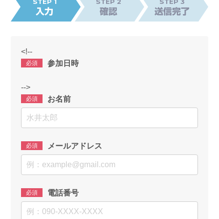
STEP
1
STEP
2
STEP
3
入力
確認
送信完了
<!--
参加日時
必須
-->
お名前
必須
メールアドレス
必須
電話番号
必須