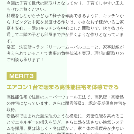
今回は子育て世代の間取りとなっており、子育てしやすい工夫
もぜひご覧ください。
料理をしながら子どもの様子を確認できるように、キッチンか
らリビングと中庭を見渡せる作りは、小さなお子様がいるご家
庭も安心。一階のキッチンを中心にした間取りで、吹き抜けを
通して二階の子ども部屋まで声が届くような作りとなっていま
す。
浴室・洗面所→ランドリールーム→バルコニーと、家事動線が
考えられていることで家事の負担低減も実現。理想の間取りの
ご相談も承ります！
MERIT3
エアコン1台で暖まる高性能住宅を体感できる
高性能住宅で注目のスーパーウォール工法で、高気密・高断熱
の住宅になっています。さらに耐震等級3、認定長期優良住宅を
取得。
断熱材で囲まれた魔法瓶のような構造に、気密性能を高めるこ
とでエネルギーの損失を防ぎ、さらに熱を逃さない換気システ
ムを採用。夏は涼しく・冬は暖かい、家全体の温度差が少ない