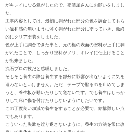
がキレイになる気がしたので、塗装屋さんにお願いをしまし
た。
工事内容としては、最初に剥がれた部分の色を調合してもら
い違和感の無いように薄く剥がれた部分に塗っていき、最終
的にクリア塗装をしました。
色が上手に調合できた事と、元の框の表面の塗料が上手に剥
がれたことで、しっかり塗料がノリ、キレイに仕上げること
が出来ました。
流石プロの技だと感嘆しました。
そもそも養生の際は養生する部分に影響が出ないように気を
遣わないといけません。ただ、テープで貼るのを止めてしま
うと、養生板が動いたりして危ないです。でも養生はしっか
りして床に傷を付けたりしないようにしたいです。
この丁度良い加減で養生をすることが必要で、結構難しい点
でもあります。
こういった失敗を繰り返さないように、養生の方法を常に改