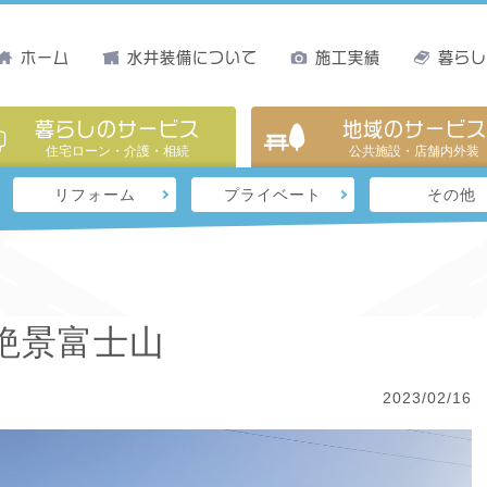
ホーム
水井装備について
施工実績
暮ら
暮らしのサービス
地域のサービス
住宅ローン・介護・相続
公共施設・店舗内外装
リフォーム
プライベート
その他
絶景富士山
2023/02/16