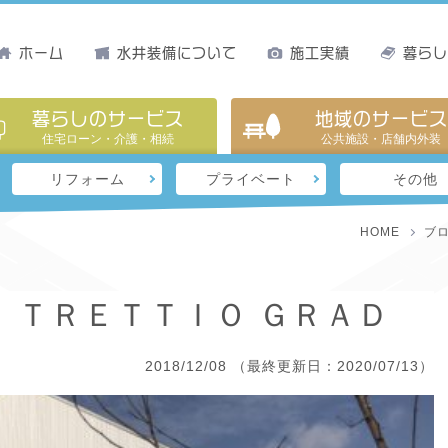
ホーム
水井装備について
施工実績
暮ら
暮らしのサービス
地域のサービス
住宅ローン・介護・相続
公共施設・店舗内外装
リフォーム
プライベート
その他
HOME
ブ
 ＴＲＥＴＴＩＯ ＧＲＡＤ
2018/12/08
（最終更新日：2020/07/13）