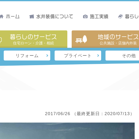
ホーム
水井装備について
施工実績
暮ら
暮らしのサービス
地域のサービス
住宅ローン・介護・相続
公共施設・店舗内外装
リフォーム
プライベート
その他
2017/06/26
（最終更新日：2020/07/13）